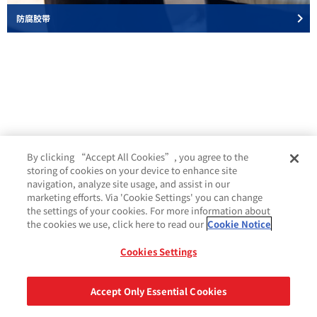
keyboard_arrow_right
防腐胶带
By clicking “Accept All Cookies”, you agree to the
storing of cookies on your device to enhance site
navigation, analyze site usage, and assist in our
marketing efforts. Via 'Cookie Settings' you can change
the settings of your cookies. For more information about
the cookies we use, click here to read our
Cookie Notice
Cookies Settings
条款和条件
Cookie 政策
GDPR
法律和隐私声明
Accept Only Essential Cookies
联系我们