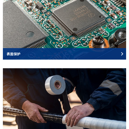
keyboard_arrow_right
表面保护