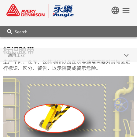
language
menu
search
标识胶带
keyboard_arrow_down
通用工业
生产车间、仓库、公共场所以及医院等通常需要对其辖区进
行标识、区分、警告，以示隔离或警示危险。
标识胶带
表面保护
电气绝缘
管道防腐